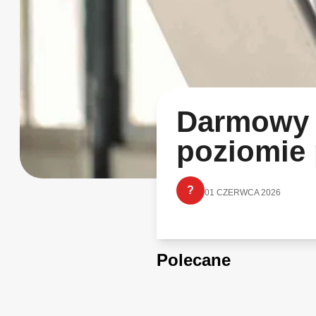
Darmowy p
poziomie
?
01 CZERWCA 2026
Polecane