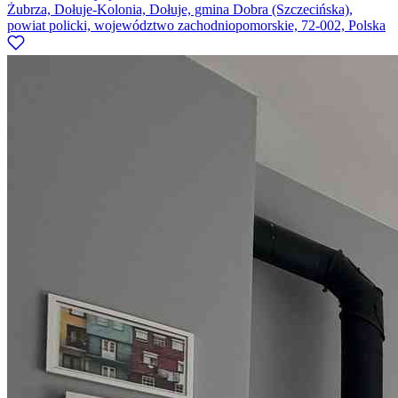
Żubrza, Dołuje-Kolonia, Dołuje, gmina Dobra (Szczecińska),
powiat policki, województwo zachodniopomorskie, 72-002, Polska