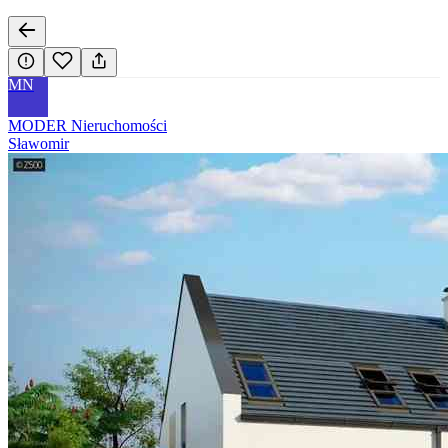
MN
MODER Nieruchomości
Sławomir