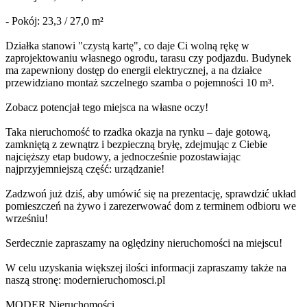
- Pokój: 23,3 / 27,0 m²
Działka stanowi "czystą kartę", co daje Ci wolną rękę w
zaprojektowaniu własnego ogrodu, tarasu czy podjazdu. Budynek
ma zapewniony dostęp do energii elektrycznej, a na działce
przewidziano montaż szczelnego szamba o pojemności 10 m³.
Zobacz potencjał tego miejsca na własne oczy!
Taka nieruchomość to rzadka okazja na rynku – daje gotową,
zamkniętą z zewnątrz i bezpieczną bryłę, zdejmując z Ciebie
najcięższy etap budowy, a jednocześnie pozostawiając
najprzyjemniejszą część: urządzanie!
Zadzwoń już dziś, aby umówić się na prezentację, sprawdzić układ
pomieszczeń na żywo i zarezerwować dom z terminem odbioru we
wrześniu!
Serdecznie zapraszamy na oględziny nieruchomości na miejscu!
W celu uzyskania większej ilości informacji zapraszamy także na
naszą stronę: modernieruchomosci.pl
MODER Nieruchomości