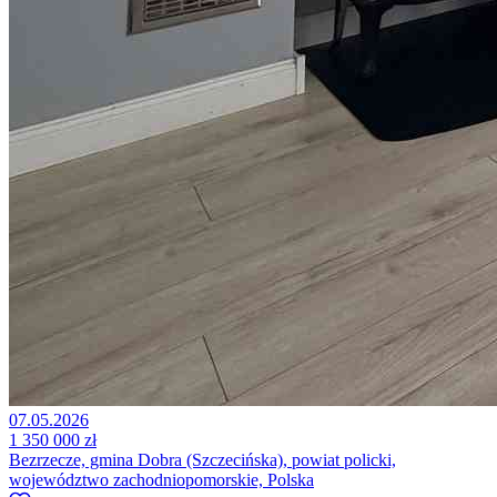
07.05.2026
1 350 000 zł
Bezrzecze, gmina Dobra (Szczecińska), powiat policki,
województwo zachodniopomorskie, Polska