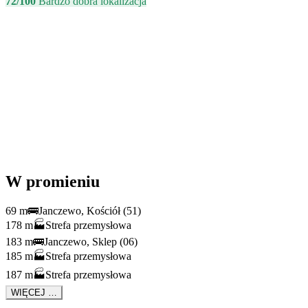
72/100
Bardzo dobra lokalizacja
W promieniu
69 m
🚌
Janczewo, Kościół (51)
178 m
🏭
Strefa przemysłowa
183 m
🚌
Janczewo, Sklep (06)
185 m
🏭
Strefa przemysłowa
187 m
🏭
Strefa przemysłowa
WIĘCEJ …