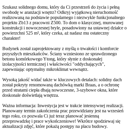
Szukasz solidnego domu, który da Ci przestrzeń do życia i pełną
swobodę w aranżacji wnętrz? Odkryj wyjątkową nieruchomość
realizowaną na podstawie popularnego i niezwykle funkcjonalnego
projektu Zb13 z pracowni Z500. To dom o klasycznej, murowanej
konstrukcji i nowoczesnej bryle, posadowiony na ustawnej działce o
powierzchni 525 m², który czeka, aż nadasz mu ostateczny
charakter!
Budynek został zaprojektowany z myślą o trwałości i komforcie
przyszłych mieszkańców. Ściany wzniesiono ze sprawdzonego
betonu komórkowego Ytong, który słynie z doskonałej
izolacyjności termicznej i właściwości "oddychających",
zapewniając optymalny mikroklimat wewnątrz.
Wysoką jakość widać także w kluczowych detalach: solidny dach
został pokryty renomowaną dachówką marki Braas, a o ochronę
przed stratami ciepła dbają nowoczesne, 3-szybowe okna, które
doskonale doświetlają wnętrza.
Ważna informacja: Inwestycja jest w trakcie intensywnej realizacji.
Planowany termin zakończenia prac przewidziany jest na wrzesień
tego roku, co pozwala Ci już teraz planować jesienną
przeprowadzkę i prace wykończeniowe! Wkrótce spodziewaj się
aktualizacji zdjęć, które pokażą postępy na placu budowy.