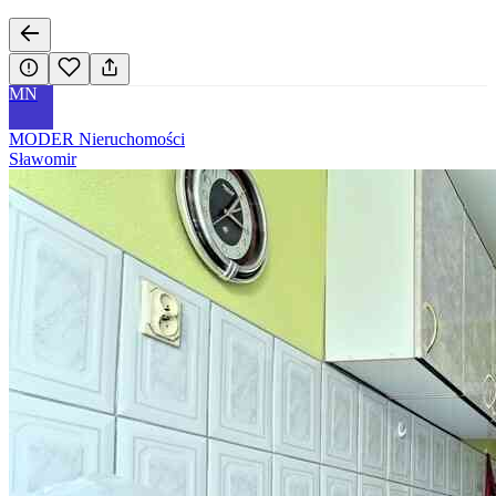
MN
MODER Nieruchomości
Sławomir