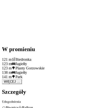
W promieniu
121 m
🛒
Biedronka
123 m
🚌
Jagiełły
123 m
🌳
Planty Gorzowskie
138 m
🚌
Jagiełły
141 m
🌳
Park
WIĘCEJ …
Szczegóły
Udogodnienia
Piwnica
Balkon