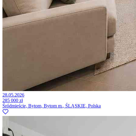
28.05.2026
285 000 zł
Śródmieście, Bytom, Bytom m., ŚLĄSKIE, Polska