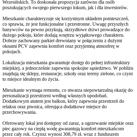
Wrzesińskich. To doskonała propozycja zarówno dla osób
poszukujących swojego pierwszego lokum, jak i dla inwestorów.
Mieszkanie charakteryzuje się korzystnym układem pomieszczeń,
co sprawia, że jest funkcjonalne i przestronne. Uwagę przyszłych
banywców na pewno przykują, skrzydłowe drzwi prowadzące do
dużego pokoju, które dodają wnętrzu wyjątkowego charakteru.
Dobrze zachowany parkiet drewniany w połączeniu z dużymi
oknami PCV zapewnia komfort oraz przyjemną atmosferę w
pokojach.
Lokalizacja mieszkania gwarantuje dostęp do pełnej infrastruktury
miejskiej, a jednocześnie zapewnia spokojne sąsiedztwo. W pobliżu
znajdują się sklepy, restauracje, szkoły oraz tereny zielone, co czyni
to miejsce idealnym do życia.
Mieszkanie wymaga remontu, co stwarza niepowtarzalną okazję do
personalizacji przestrzeni według własnych upodobań.
Dodatkowym atutem jest balkon, który zapewnia przestrzeń do
relaksu oraz piwnica, oferująca dodatkowe miejsce do
przechowywania.
Oferowany lokal jest dostępny od zaraz, a ogrzewanie miejskie oraz
piec gazowy na ciepłą wodę gwarantują komfort mieszkańcom
przez cały rok. Czynsz wynosi 308,79 zł. wraz z funduszem