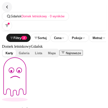
Gdańsk
Domek letniskowy · 0 wyników
Filtry
Sortuj
Cena
Pokoje
Metraż
2
Domek letniskowy
Gdańsk
Karty
Galeria
Lista
Mapa
Najnowsze