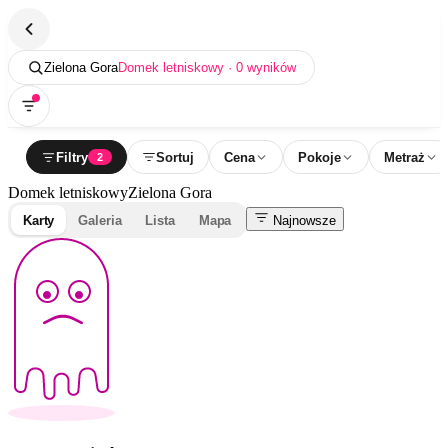
Zielona Gora
Domek letniskowy · 0 wyników
Filtry
Sortuj
Cena
Pokoje
Metraż
2
Domek letniskowy
Zielona Gora
Karty
Galeria
Lista
Mapa
Najnowsze