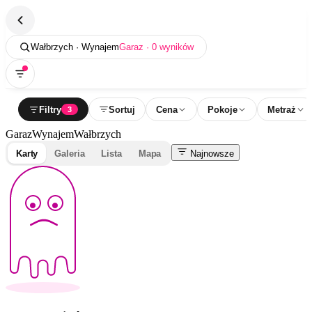
Wałbrzych · Wynajem
Garaz · 0 wyników
Filtry
Sortuj
Cena
Pokoje
Metraż
3
Garaz
Wynajem
Wałbrzych
Karty
Galeria
Lista
Mapa
Najnowsze