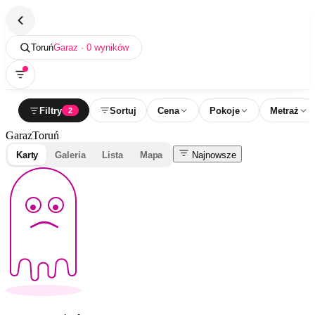
Toruń
Garaz · 0 wyników
Filtry
Sortuj
Cena
Pokoje
Metraż
2
Garaz
Toruń
Karty
Galeria
Lista
Mapa
Najnowsze