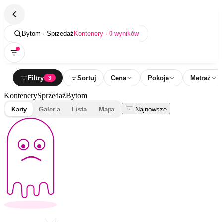
Bytom · Sprzedaż
Kontenery · 0 wyników
Filtry
Sortuj
Cena
Pokoje
Metraż
3
Kontenery
Sprzedaż
Bytom
Karty
Galeria
Lista
Mapa
Najnowsze