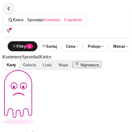
Kielce · Sprzedaż
Kontenery · 0 wyników
Filtry
Sortuj
Cena
Pokoje
Metraż
3
Kontenery
Sprzedaż
Kielce
Karty
Galeria
Lista
Mapa
Najnowsze