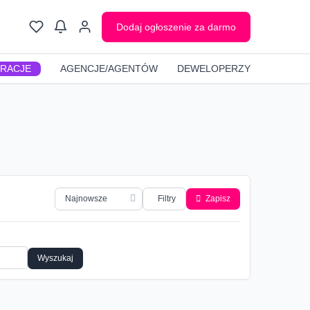
Dodaj ogłoszenie za darmo
GRACJE
AGENCJE/AGENTÓW
DEWELOPERZY
Filtry
Zapisz
Wyszukaj