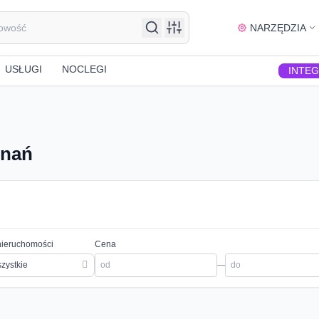
NARZĘDZIA
USŁUGI
NOCLEGI
INTE
znań
nieruchomości
Cena
zystkie
—