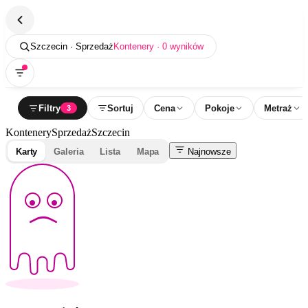
Szczecin · Sprzedaż
Kontenery · 0 wyników
Filtry
Sortuj
Cena
Pokoje
Metraż
3
Kontenery
Sprzedaż
Szczecin
Karty
Galeria
Lista
Mapa
Najnowsze