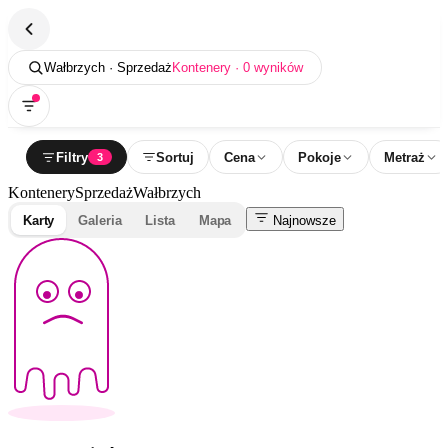
Wałbrzych · Sprzedaż
Kontenery · 0 wyników
Filtry
Sortuj
Cena
Pokoje
Metraż
3
Kontenery
Sprzedaż
Wałbrzych
Karty
Galeria
Lista
Mapa
Najnowsze