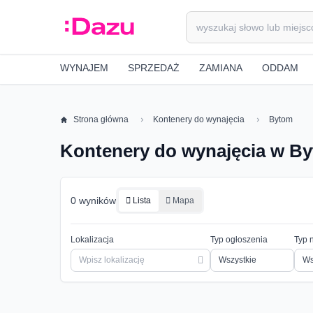
WYNAJEM
SPRZEDAŻ
ZAMIANA
ODDAM
Strona główna
Kontenery do wynajęcia
Bytom
Kontenery do wynajęcia w B
0 wyników
Lista
Mapa
Lokalizacja
Typ ogłoszenia
Typ 
Ws