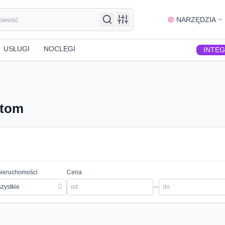
NARZĘDZIA
USŁUGI
NOCLEGI
INTE
ytom
nieruchomości
Cena
zystkie
—