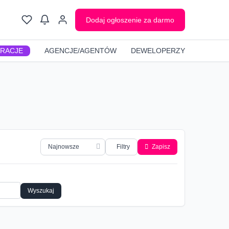
Dodaj ogłoszenie za darmo
GRACJE
AGENCJE/AGENTÓW
DEWELOPERZY
Filtry
Zapisz
Wyszukaj