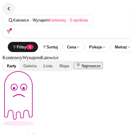
Katowice · Wynajem
Kontenery · 0 wyników
Filtry
Sortuj
Cena
Pokoje
Metraż
3
Kontenery
Wynajem
Katowice
Karty
Galeria
Lista
Mapa
Najnowsze