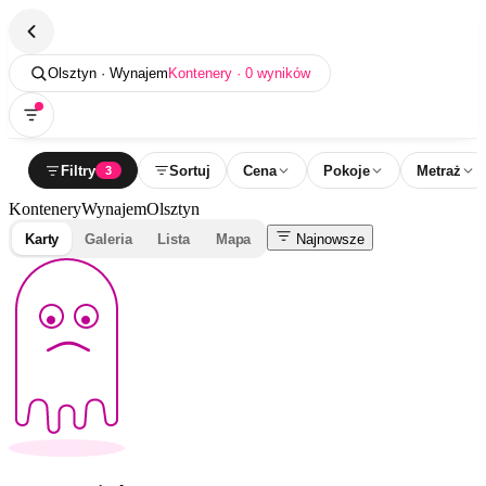
Olsztyn · Wynajem
Kontenery · 0 wyników
Filtry
Sortuj
Cena
Pokoje
Metraż
3
Kontenery
Wynajem
Olsztyn
Karty
Galeria
Lista
Mapa
Najnowsze