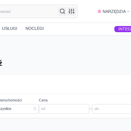
NARZĘDZIA
USŁUGI
NOCLEGI
INTE
ź
nieruchomości
Cena
zystkie
—