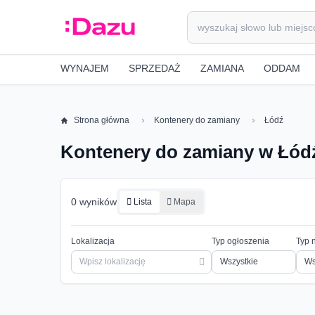
WYNAJEM
SPRZEDAŻ
ZAMIANA
ODDAM
Strona główna
Kontenery do zamiany
Łódź
Kontenery do zamiany w Łód
0 wyników
Lista
Mapa
Lokalizacja
Typ ogłoszenia
Typ 
Ws