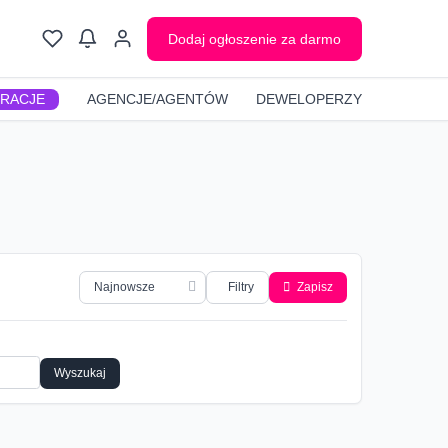
Dodaj ogłoszenie za darmo
GRACJE
AGENCJE/AGENTÓW
DEWELOPERZY
Filtry
Zapisz
Wyszukaj