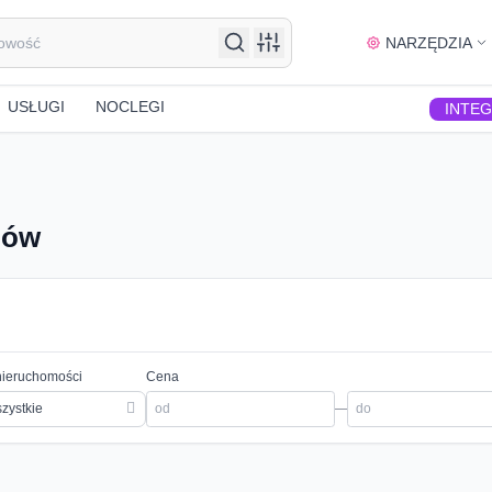
NARZĘDZIA
USŁUGI
NOCLEGI
INTE
nów
nieruchomości
Cena
zystkie
—