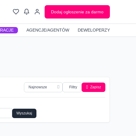
Dodaj ogłoszenie za darmo
GRACJE
AGENCJE/AGENTÓW
DEWELOPERZY
Filtry
Zapisz
Wyszukaj