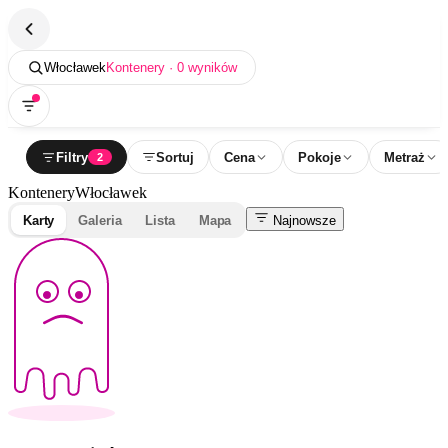
Włocławek
Kontenery · 0 wyników
Filtry
Sortuj
Cena
Pokoje
Metraż
2
Kontenery
Włocławek
Karty
Galeria
Lista
Mapa
Najnowsze