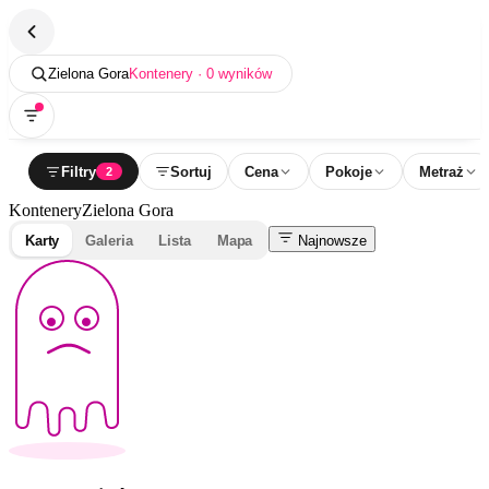
Zielona Gora
Kontenery · 0 wyników
Filtry
Sortuj
Cena
Pokoje
Metraż
2
Kontenery
Zielona Gora
Karty
Galeria
Lista
Mapa
Najnowsze