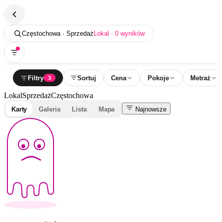
Częstochowa · Sprzedaż
Lokal · 0 wyników
Filtry
Sortuj
Cena
Pokoje
Metraż
3
Lokal
Sprzedaż
Częstochowa
Karty
Galeria
Lista
Mapa
Najnowsze