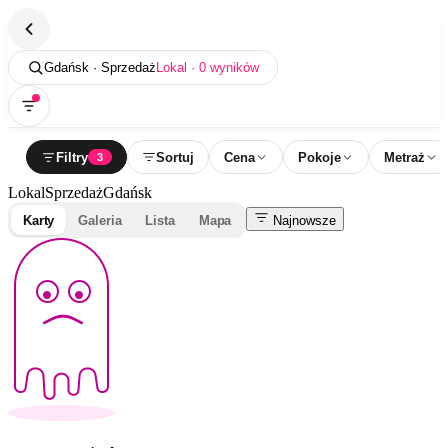
Gdańsk · Sprzedaż
Lokal · 0 wyników
Filtry
Sortuj
Cena
Pokoje
Metraż
3
Lokal
Sprzedaż
Gdańsk
Karty
Galeria
Lista
Mapa
Najnowsze