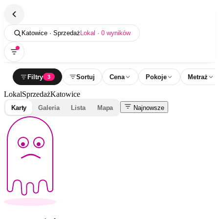
Katowice · Sprzedaż
Lokal · 0 wyników
Filtry
Sortuj
Cena
Pokoje
Metraż
3
Lokal
Sprzedaż
Katowice
Karty
Galeria
Lista
Mapa
Najnowsze