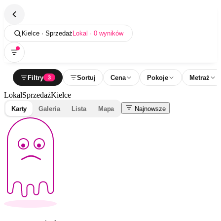
Kielce · Sprzedaż
Lokal · 0 wyników
Filtry
Sortuj
Cena
Pokoje
Metraż
3
Lokal
Sprzedaż
Kielce
Karty
Galeria
Lista
Mapa
Najnowsze