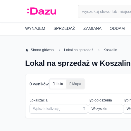
WYNAJEM
SPRZEDAŻ
ZAMIANA
ODDAM
Strona główna
Lokal na sprzedaż
Koszalin
Lokal na sprzedaż w Koszalin
0 wyników
Lista
Mapa
Lokalizacja
Typ ogłoszenia
Typ 
Ws