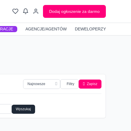
Dodaj ogłoszenie za darmo
GRACJE
AGENCJE/AGENTÓW
DEWELOPERZY
Filtry
Zapisz
Wyszukaj