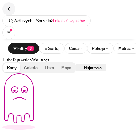
Wałbrzych · Sprzedaż
Lokal · 0 wyników
Filtry
Sortuj
Cena
Pokoje
Metraż
3
Lokal
Sprzedaż
Wałbrzych
Karty
Galeria
Lista
Mapa
Najnowsze