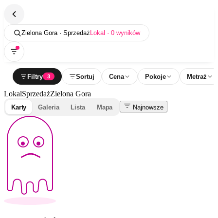
Zielona Gora · Sprzedaż
Lokal · 0 wyników
Filtry
Sortuj
Cena
Pokoje
Metraż
3
Lokal
Sprzedaż
Zielona Gora
Karty
Galeria
Lista
Mapa
Najnowsze