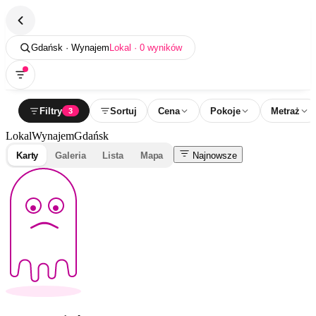
Gdańsk · Wynajem
Lokal · 0 wyników
Filtry
Sortuj
Cena
Pokoje
Metraż
3
Lokal
Wynajem
Gdańsk
Karty
Galeria
Lista
Mapa
Najnowsze