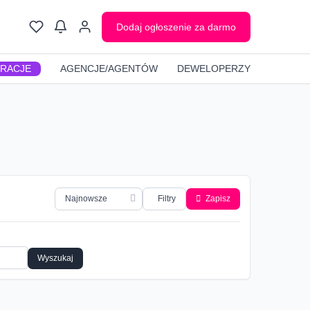
Dodaj ogłoszenie za darmo
GRACJE
AGENCJE/AGENTÓW
DEWELOPERZY
Filtry
Zapisz
Wyszukaj