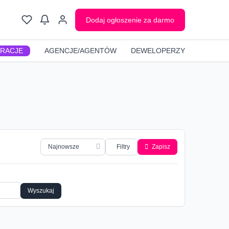
Dodaj ogłoszenie za darmo
GRACJE
AGENCJE/AGENTÓW
DEWELOPERZY
Filtry
Zapisz
Wyszukaj