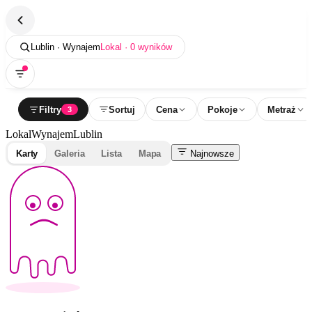
Lublin · Wynajem
Lokal · 0 wyników
Filtry
Sortuj
Cena
Pokoje
Metraż
3
Lokal
Wynajem
Lublin
Karty
Galeria
Lista
Mapa
Najnowsze