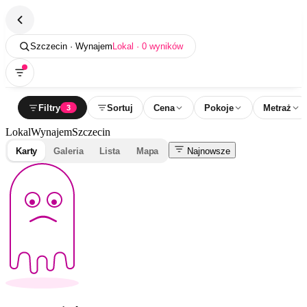
Szczecin · Wynajem
Lokal · 0 wyników
Filtry
Sortuj
Cena
Pokoje
Metraż
3
Lokal
Wynajem
Szczecin
Karty
Galeria
Lista
Mapa
Najnowsze