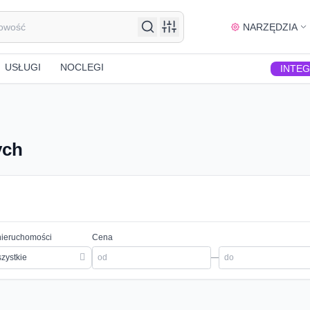
NARZĘDZIA
USŁUGI
NOCLEGI
INTE
ych
nieruchomości
Cena
zystkie
—