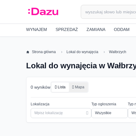
WYNAJEM
SPRZEDAŻ
ZAMIANA
ODDAM
Strona główna
Lokal do wynajęcia
Wałbrzych
Lokal do wynajęcia w Wałbrz
0 wyników
Lista
Mapa
Lokalizacja
Typ ogłoszenia
Typ 
Ws