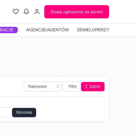
Dodaj ogłoszenie za darmo
GRACJE
AGENCJE/AGENTÓW
DEWELOPERZY
Filtry
Zapisz
Wyszukaj