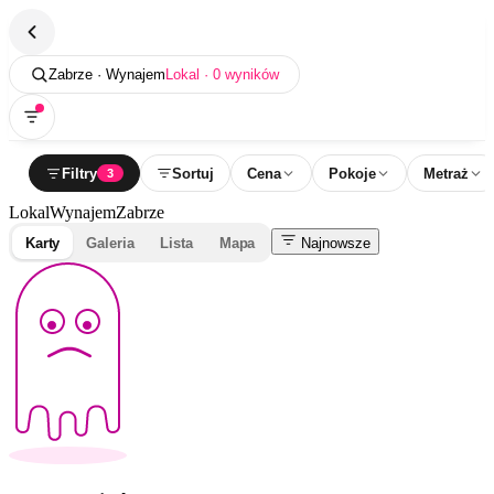
Zabrze · Wynajem
Lokal · 0 wyników
Filtry
Sortuj
Cena
Pokoje
Metraż
3
Lokal
Wynajem
Zabrze
Karty
Galeria
Lista
Mapa
Najnowsze