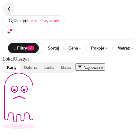
Olsztyn
Lokal · 0 wyników
Filtry
Sortuj
Cena
Pokoje
Metraż
2
Lokal
Olsztyn
Karty
Galeria
Lista
Mapa
Najnowsze