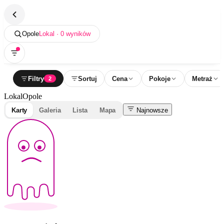
Opole
Lokal · 0 wyników
Filtry
Sortuj
Cena
Pokoje
Metraż
2
Lokal
Opole
Karty
Galeria
Lista
Mapa
Najnowsze