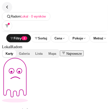
Radom
Lokal · 0 wyników
Filtry
Sortuj
Cena
Pokoje
Metraż
2
Lokal
Radom
Karty
Galeria
Lista
Mapa
Najnowsze