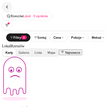
Rzeszów
Lokal · 0 wyników
Filtry
Sortuj
Cena
Pokoje
Metraż
2
Lokal
Rzeszów
Karty
Galeria
Lista
Mapa
Najnowsze