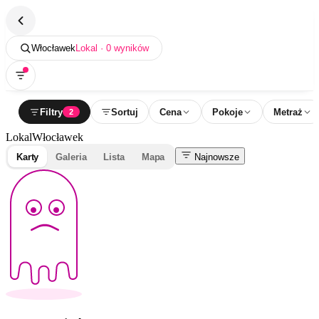
Włocławek
Lokal · 0 wyników
Filtry
Sortuj
Cena
Pokoje
Metraż
2
Lokal
Włocławek
Karty
Galeria
Lista
Mapa
Najnowsze