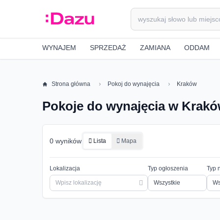
WYNAJEM
SPRZEDAŻ
ZAMIANA
ODDAM
Strona główna
Pokoj do wynajęcia
Kraków
Pokoje do wynajęcia w Krak
0 wyników
Lista
Mapa
Lokalizacja
Typ ogłoszenia
Typ 
Ws