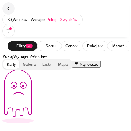
Wrocław · Wynajem
Pokoj · 0 wyników
Filtry
Sortuj
Cena
Pokoje
Metraż
3
Pokoj
Wynajem
Wrocław
Karty
Galeria
Lista
Mapa
Najnowsze