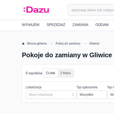
WYNAJEM
SPRZEDAŻ
ZAMIANA
ODDAM
Strona główna
Pokoj do zamiany
Gliwice
Pokoje do zamiany w Gliwice
0 wyników
Lista
Mapa
Lokalizacja
Typ ogłoszenia
Typ 
Ws