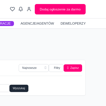
Dodaj ogłoszenie za darmo
GRACJE
AGENCJE/AGENTÓW
DEWELOPERZY
Filtry
Zapisz
Wyszukaj