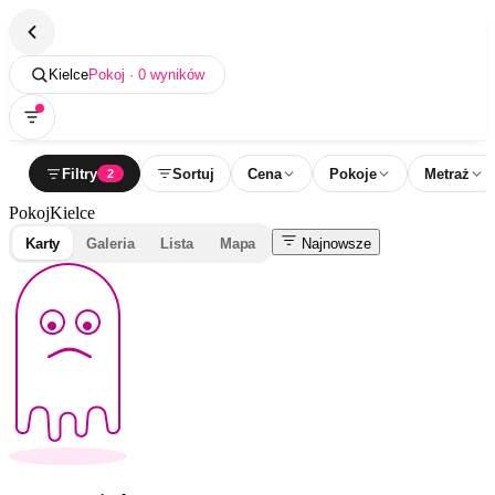
Kielce
Pokoj · 0 wyników
Filtry
Sortuj
Cena
Pokoje
Metraż
2
Pokoj
Kielce
Karty
Galeria
Lista
Mapa
Najnowsze