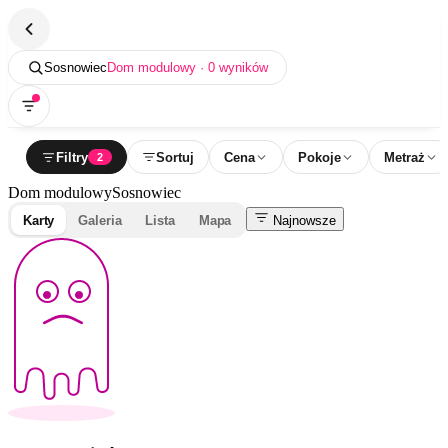
Sosnowiec
Dom modulowy · 0 wyników
Filtry
Sortuj
Cena
Pokoje
Metraż
2
Dom modulowy
Sosnowiec
Karty
Galeria
Lista
Mapa
Najnowsze