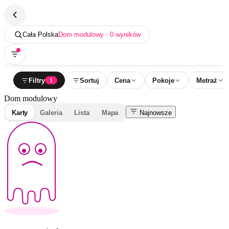
Cała Polska
Dom modulowy · 0 wyników
Filtry
Sortuj
Cena
Pokoje
Metraż
1
Dom modulowy
Karty
Galeria
Lista
Mapa
Najnowsze