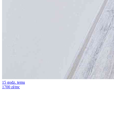
15 godz. temu
1700 zł/mc