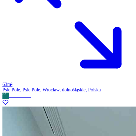
63m²
Psie Pole, Psie Pole, Wrocław, dolnośląskie, Polska
HP
Home Partner