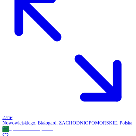
27m²
Nowowiejskiego, Białogard, ZACHODNIOPOMORSKIE, Polska
OH
Open House AWZ Sp. Z o.o.