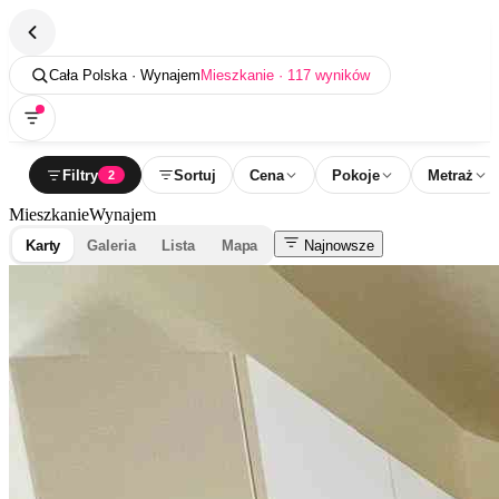
Cała Polska · Wynajem
Mieszkanie · 117 wyników
Filtry
Sortuj
Cena
Pokoje
Metraż
2
Mieszkanie
Wynajem
Karty
Galeria
Lista
Mapa
Najnowsze