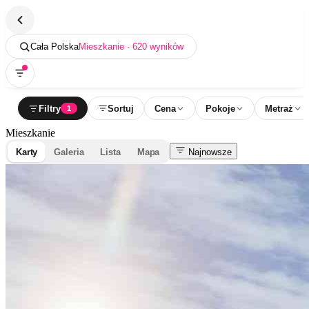
Cała Polska
Mieszkanie · 620 wyników
Filtry
Sortuj
Cena
Pokoje
Metraż
1
Mieszkanie
Karty
Galeria
Lista
Mapa
Najnowsze