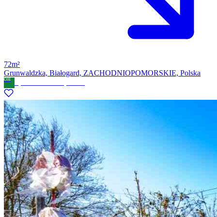
72m²
Grunwaldzka, Białogard, ZACHODNIOPOMORSKIE, Polska
OH
Open House AWZ Sp. Z o.o.