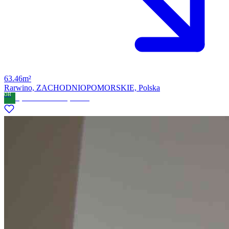
63.46m²
Rarwino, ZACHODNIOPOMORSKIE, Polska
OH
Open House AWZ Sp. Z o.o.