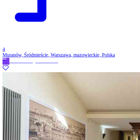
4
Muranów, Śródmieście, Warszawa, mazowieckie, Polska
RH
Revi Home Magdalena Nowak