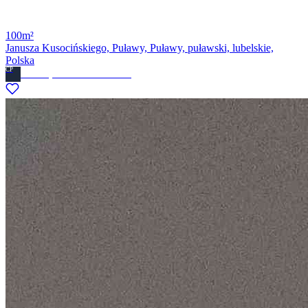
100m²
Janusza Kusocińskiego, Puławy, Puławy, puławski, lubelskie,
Polska
CP
Ckdom.pl Biuro nieruchomosci