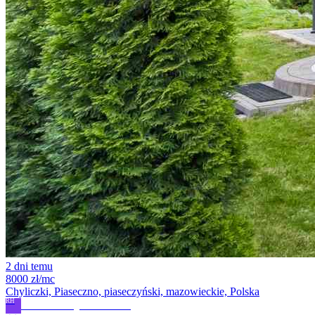
2 dni temu
8000 zł/mc
Chyliczki, Piaseczno, piaseczyński, mazowieckie, Polska
RH
Revi Home Magdalena Nowak