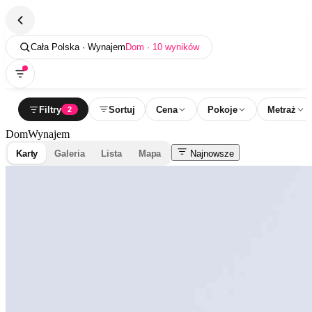
Cała Polska · Wynajem
Dom · 10 wyników
Filtry
Sortuj
Cena
Pokoje
Metraż
2
Dom
Wynajem
Karty
Galeria
Lista
Mapa
Najnowsze