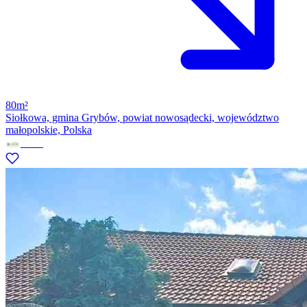
80m²
Siołkowa, gmina Grybów, powiat nowosądecki, województwo
małopolskie, Polska
Factor