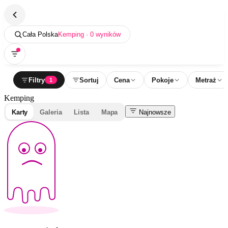
Cała Polska
Kemping · 0 wyników
Filtry
Sortuj
Cena
Pokoje
Metraż
1
Kemping
Karty
Galeria
Lista
Mapa
Najnowsze