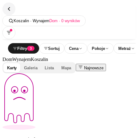
Koszalin · Wynajem
Dom · 0 wyników
Filtry
Sortuj
Cena
Pokoje
Metraż
3
Dom
Wynajem
Koszalin
Karty
Galeria
Lista
Mapa
Najnowsze