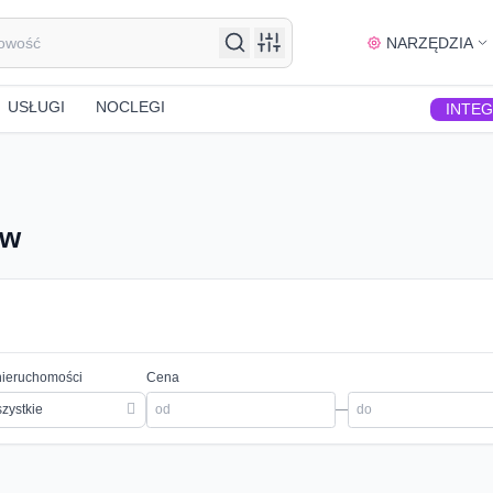
NARZĘDZIA
USŁUGI
NOCLEGI
INTE
ów
nieruchomości
Cena
zystkie
—