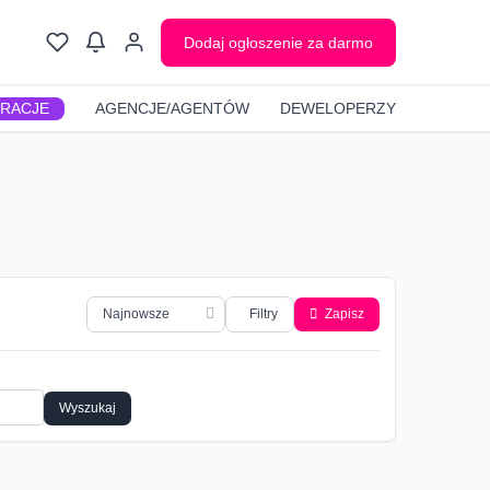
Dodaj ogłoszenie za darmo
GRACJE
AGENCJE/AGENTÓW
DEWELOPERZY
Filtry
Zapisz
Wyszukaj